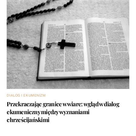
DIALOG I EKUMENIZM
Przekraczając granice w wiare: wgląd w dialog
ekumeniczny między wyznaniami
chrześcijańskimi